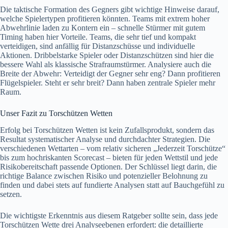
Die taktische Formation des Gegners gibt wichtige Hinweise darauf,
welche Spielertypen profitieren könnten. Teams mit extrem hoher
Abwehrlinie laden zu Kontern ein – schnelle Stürmer mit gutem
Timing haben hier Vorteile. Teams, die sehr tief und kompakt
verteidigen, sind anfällig für Distanzschüsse und individuelle
Aktionen. Dribbelstarke Spieler oder Distanzschützen sind hier die
bessere Wahl als klassische Strafraumstürmer. Analysiere auch die
Breite der Abwehr: Verteidigt der Gegner sehr eng? Dann profitieren
Flügelspieler. Steht er sehr breit? Dann haben zentrale Spieler mehr
Raum.
Unser Fazit zu Torschützen Wetten
Erfolg bei Torschützen Wetten ist kein Zufallsprodukt, sondern das
Resultat systematischer Analyse und durchdachter Strategien. Die
verschiedenen Wettarten – vom relativ sicheren „Jederzeit Torschütze“
bis zum hochriskanten Scorecast – bieten für jeden Wettstil und jede
Risikobereitschaft passende Optionen. Der Schlüssel liegt darin, die
richtige Balance zwischen Risiko und potenzieller Belohnung zu
finden und dabei stets auf fundierte Analysen statt auf Bauchgefühl zu
setzen.
Die wichtigste Erkenntnis aus diesem Ratgeber sollte sein, dass jede
Torschützen Wette drei Analyseebenen erfordert: die detaillierte