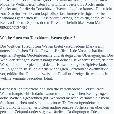
Moderne Wettanbieter listen für wichtige Spiele oft 30 oder mehr
Spieler auf, für die du Torschützen Wetten abgeben kannst. Das reicht
vom Starstürmer bis zum kopfballstarken Innenverteidiger, der bei
Standards gefährlich ist. Diese Vielfalt ermöglicht es dir, echte Value-
Bets zu finden – Spieler, deren Torwahrscheinlichkeit vom Markt
unterschätzt wird.
Welche Arten von Torschützen Wetten gibt es?
Die Welt der Torschützen Wetten bietet verschiedene Märkte mit
unterschiedlichen Risiko-Gewinn-Profilen. Jede Variante hat ihre
eigenen Regeln, Quotenbereiche und strategischen Überlegungen. Die
Wahl der richtigen Wettart hängt von deiner Risikobereitschaft, deinem
Wissen über die Spieler und deiner Einschätzung des Spielverlaufs ab.
Im Folgenden stelle ich dir die wichtigsten Torschützen-Wettmärkte
vor, erkläre ihre Funktionsweise im Detail und zeige dir, wann sich
welche Variante besonders lohnt.
Grundsätzlich unterscheiden sich die verschiedenen Torschützen
Wetten hauptsächlich darin, wann und unter welchen Bedingungen
deine Wette als gewonnen gilt. Während manche Varianten dir mehr
Spielraum geben und schon bei einem Treffer zu irgendeinem
Zeitpunkt gewinnen, erfordern andere präzise Vorhersagen über den
genauen Zeitpunkt oder sogar zusätzliche Bedingungen. Diese