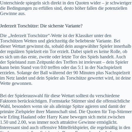
Unterschiede spiegeln sich direkt in den Quoten wider – je schwieriger
die Bedingungen zu erfüllen sind, desto höher fallen die potenziellen
Gewinne aus.
Jederzeit Torschütze: Die sicherste Variante?
Die „Jederzeit Torschütze“-Wette ist der Klassiker unter den
Torschützen Wetten und gleichzeitig die beliebteste Variante. Bei
dieser Wettart gewinnst du, sobald dein ausgewählter Spieler innerhalb
der regulären Spielzeit ein Tor erzielt. Dabei spielt es keine Rolle, ob
es sich um das erste, zweite oder letzte Tor des Spiels handelt. Auch
der Spielstand zum Zeitpunkt des Treffers ist irrelevant – dein Spieler
kann beim Stand von 0:0 treffen oder das 5:1 in der Nachspielzeit
erzielen. Solange der Ball während der 90 Minuten plus Nachspielzeit
im Netz landet und dein Spieler als Torschütze gewertet wird, ist deine
Wette gewonnen.
Bei der Spielerauswahl für diese Wettart solltest du verschiedene
Faktoren berücksichtigen. Formstarke Stürmer sind die offensichtliche
Wahl, besonders wenn sie als alleinige Spitze agieren und damit der
primäre Zielspieler ihrer Mannschaft sind. Die Quoten für Top-Stürmer
wie Erling Haaland oder Harry Kane bewegen sich meist zwischen
1.50 und 2.00, was immer noch attraktive Gewinne ermöglicht.
Interessant sind auch offensive Mittelfeldspieler, die regelmäßig in den