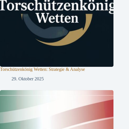
Torschützenkönig Wetten: Strategie & Analyse
29. Oktober 2025