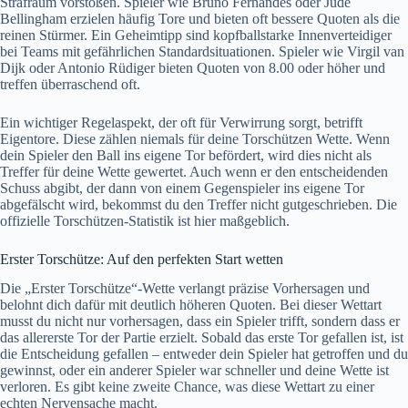
Strafraum vorstoßen. Spieler wie Bruno Fernandes oder Jude
Bellingham erzielen häufig Tore und bieten oft bessere Quoten als die
reinen Stürmer. Ein Geheimtipp sind kopfballstarke Innenverteidiger
bei Teams mit gefährlichen Standardsituationen. Spieler wie Virgil van
Dijk oder Antonio Rüdiger bieten Quoten von 8.00 oder höher und
treffen überraschend oft.
Ein wichtiger Regelaspekt, der oft für Verwirrung sorgt, betrifft
Eigentore. Diese zählen niemals für deine Torschützen Wette. Wenn
dein Spieler den Ball ins eigene Tor befördert, wird dies nicht als
Treffer für deine Wette gewertet. Auch wenn er den entscheidenden
Schuss abgibt, der dann von einem Gegenspieler ins eigene Tor
abgefälscht wird, bekommst du den Treffer nicht gutgeschrieben. Die
offizielle Torschützen-Statistik ist hier maßgeblich.
Erster Torschütze: Auf den perfekten Start wetten
Die „Erster Torschütze“-Wette verlangt präzise Vorhersagen und
belohnt dich dafür mit deutlich höheren Quoten. Bei dieser Wettart
musst du nicht nur vorhersagen, dass ein Spieler trifft, sondern dass er
das allererste Tor der Partie erzielt. Sobald das erste Tor gefallen ist, ist
die Entscheidung gefallen – entweder dein Spieler hat getroffen und du
gewinnst, oder ein anderer Spieler war schneller und deine Wette ist
verloren. Es gibt keine zweite Chance, was diese Wettart zu einer
echten Nervensache macht.