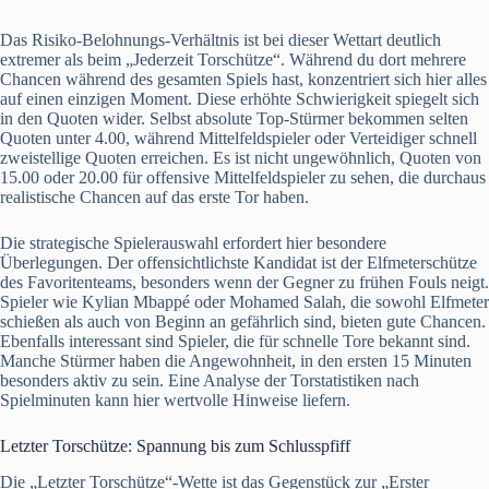
Das Risiko-Belohnungs-Verhältnis ist bei dieser Wettart deutlich
extremer als beim „Jederzeit Torschütze“. Während du dort mehrere
Chancen während des gesamten Spiels hast, konzentriert sich hier alles
auf einen einzigen Moment. Diese erhöhte Schwierigkeit spiegelt sich
in den Quoten wider. Selbst absolute Top-Stürmer bekommen selten
Quoten unter 4.00, während Mittelfeldspieler oder Verteidiger schnell
zweistellige Quoten erreichen. Es ist nicht ungewöhnlich, Quoten von
15.00 oder 20.00 für offensive Mittelfeldspieler zu sehen, die durchaus
realistische Chancen auf das erste Tor haben.
Die strategische Spielerauswahl erfordert hier besondere
Überlegungen. Der offensichtlichste Kandidat ist der Elfmeterschütze
des Favoritenteams, besonders wenn der Gegner zu frühen Fouls neigt.
Spieler wie Kylian Mbappé oder Mohamed Salah, die sowohl Elfmeter
schießen als auch von Beginn an gefährlich sind, bieten gute Chancen.
Ebenfalls interessant sind Spieler, die für schnelle Tore bekannt sind.
Manche Stürmer haben die Angewohnheit, in den ersten 15 Minuten
besonders aktiv zu sein. Eine Analyse der Torstatistiken nach
Spielminuten kann hier wertvolle Hinweise liefern.
Letzter Torschütze: Spannung bis zum Schlusspfiff
Die „Letzter Torschütze“-Wette ist das Gegenstück zur „Erster