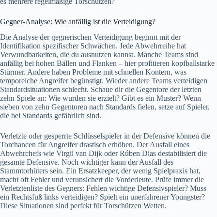
es mehrere regelmäßige Torschützen?
Gegner-Analyse: Wie anfällig ist die Verteidigung?
Die Analyse der gegnerischen Verteidigung beginnt mit der
Identifikation spezifischer Schwächen. Jede Abwehrreihe hat
Verwundbarkeiten, die du ausnutzen kannst. Manche Teams sind
anfällig bei hohen Bällen und Flanken – hier profitieren kopfballstarke
Stürmer. Andere haben Probleme mit schnellen Kontern, was
temporeiche Angreifer begünstigt. Wieder andere Teams verteidigen
Standardsituationen schlecht. Schaue dir die Gegentore der letzten
zehn Spiele an: Wie wurden sie erzielt? Gibt es ein Muster? Wenn
sieben von zehn Gegentoren nach Standards fielen, setze auf Spieler,
die bei Standards gefährlich sind.
Verletzte oder gesperrte Schlüsselspieler in der Defensive können die
Torchancen für Angreifer drastisch erhöhen. Der Ausfall eines
Abwehrchefs wie Virgil van Dijk oder Rúben Dias destabilisiert die
gesamte Defensive. Noch wichtiger kann der Ausfall des
Stammtorhüters sein. Ein Ersatzkeeper, der wenig Spielpraxis hat,
macht oft Fehler und verunsichert die Vorderleute. Prüfe immer die
Verletztenliste des Gegners: Fehlen wichtige Defensivspieler? Muss
ein Rechtsfuß links verteidigen? Spielt ein unerfahrener Youngster?
Diese Situationen sind perfekt für Torschützen Wetten.