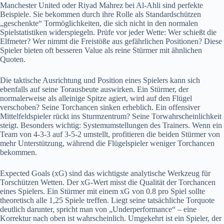
Manchester United oder Riyad Mahrez bei Al-Ahli sind perfekte
Beispiele. Sie bekommen durch ihre Rolle als Standardschützen
„geschenkte“ Tormöglichkeiten, die sich nicht in den normalen
Spielstatistiken widerspiegeln. Prüfe vor jeder Wette: Wer schießt die
Elfmeter? Wer nimmt die Freistöße aus gefährlichen Positionen? Diese
Spieler bieten oft besseren Value als reine Stürmer mit ähnlichen
Quoten.
Die taktische Ausrichtung und Position eines Spielers kann sich
ebenfalls auf seine Torausbeute auswirken. Ein Stürmer, der
normalerweise als alleinige Spitze agiert, wird auf den Flügel
verschoben? Seine Torchancen sinken erheblich. Ein offensiver
Mittelfeldspieler rückt ins Sturmzentrum? Seine Torwahrscheinlichkeit
steigt. Besonders wichtig: Systemumstellungen des Trainers. Wenn ein
Team von 4-3-3 auf 3-5-2 umstellt, profitieren die beiden Stürmer von
mehr Unterstützung, während die Flügelspieler weniger Torchancen
bekommen.
Expected Goals (xG) sind das wichtigste analytische Werkzeug für
Torschützen Wetten. Der xG-Wert misst die Qualität der Torchancen
eines Spielers. Ein Stürmer mit einem xG von 0.8 pro Spiel sollte
theoretisch alle 1,25 Spiele treffen. Liegt seine tatsächliche Torquote
deutlich darunter, spricht man von „Underperformance“ – eine
Korrektur nach oben ist wahrscheinlich. Umgekehrt ist ein Spieler, der