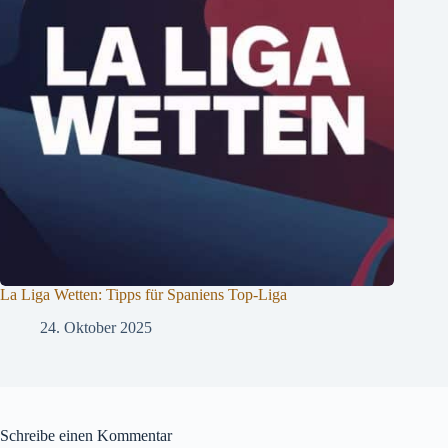
La Liga Wetten: Tipps für Spaniens Top-Liga
24. Oktober 2025
Schreibe einen Kommentar